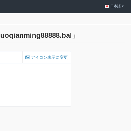
日本語
ianming88888.bal」
アイコン表示に変更