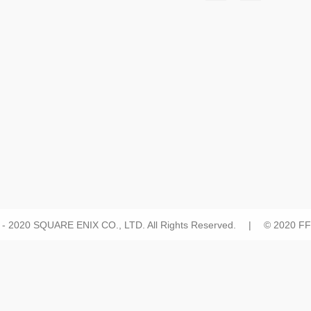
 - 2020 SQUARE ENIX CO., LTD. All Rights Reserved. | © 2020 