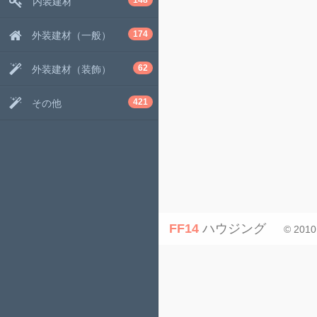
148
内装建材
174
外装建材（一般）
62
外装建材（装飾）
421
その他
FF14
ハウジング
© 2010