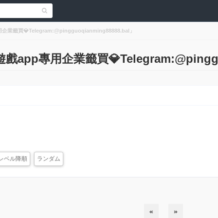
💎Telegram:@pingguoqianming88888.bal」
p專用企業籤買💎Telegram:@pingguoq
レベル降順
ランダム
«
»