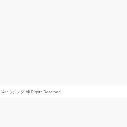
FF14ハウジング All Rights Reserved.