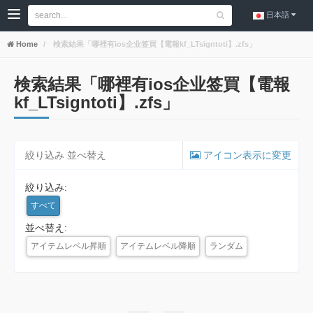
日本語
Home
検索結果「哪裡有ios企业签買【電報kf_LTsigntoti】.zfs」
検索結果「哪裡有ios企业签買【電報
kf_LTsigntoti】.zfs」
絞り込み 並べ替え
アイコン表示に変更
絞り込み:
すべて
並べ替え:
アイテムレベル昇順
アイテムレベル降順
ランダム