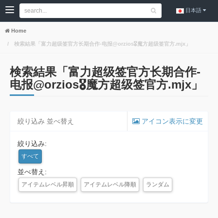
日本語
Home
検索結果「富力超级签官方长期合作-电报@orzios🎖️魔方超级签官方.mjx」
検索結果「富力超级签官方长期合作-
电报@orzios🎖️魔方超级签官方.mjx」
絞り込み 並べ替え
アイコン表示に変更
絞り込み:
すべて
並べ替え:
アイテムレベル昇順
アイテムレベル降順
ランダム