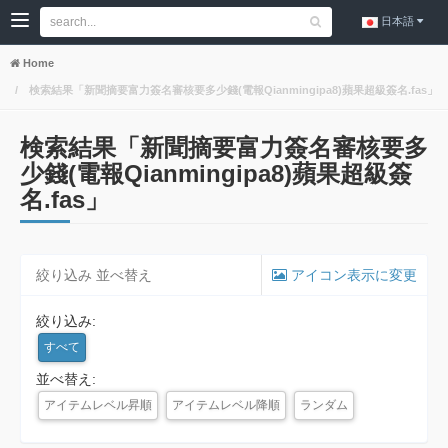
日本語
Home
検索結果「新聞摘要富力簽名審核要多少錢(電報Qianmingipa8)蘋果超級簽名.fas」
検索結果「新聞摘要富力簽名審核要多
少錢(電報Qianmingipa8)蘋果超級簽
名.fas」
絞り込み 並べ替え
アイコン表示に変更
絞り込み:
すべて
並べ替え:
アイテムレベル昇順
アイテムレベル降順
ランダム