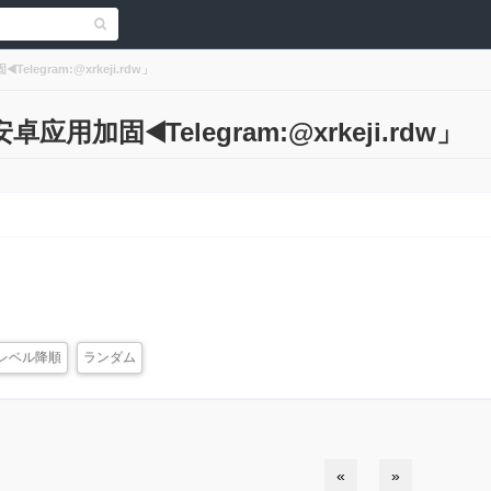
egram:@xrkeji.rdw」
加固◀️Telegram:@xrkeji.rdw」
レベル降順
ランダム
«
»