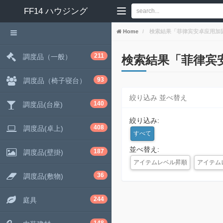
FF14
ハウジング
Home
検索結果「菲律宾安卓应用加固◀️Tel
211
調度品（一般）
検索結果「菲律宾安卓应用
93
調度品（椅子寝台）
絞り込み 並べ替え
140
調度品(台座)
絞り込み:
408
調度品(卓上)
すべて
並べ替え:
187
調度品(壁掛)
アイテムレベル昇順
アイテム
36
調度品(敷物)
244
庭具