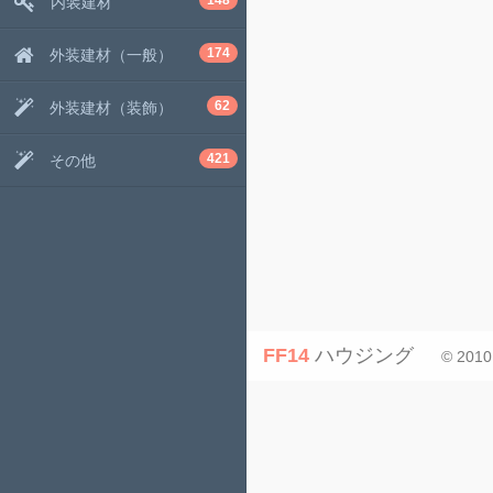
148
内装建材
174
外装建材（一般）
62
外装建材（装飾）
421
その他
FF14
ハウジング
© 2010