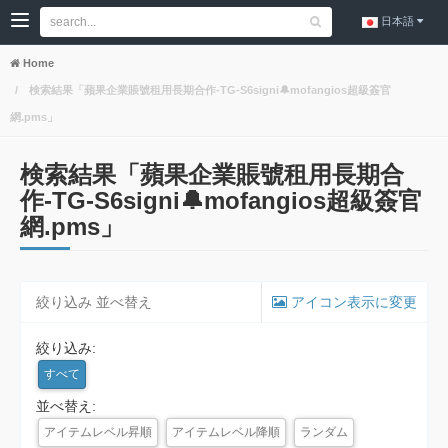
日本語
Home
検索結果「蘋果企業賬號租用長期合作-TG-S6signi🔔mofangios超級簽官
網.pms」
検索結果「蘋果企業賬號租用長期合
作-TG-S6signi🔔mofangios超級簽官
網.pms」
絞り込み 並べ替え
アイコン表示に変更
絞り込み:
すべて
並べ替え:
アイテムレベル昇順
アイテムレベル降順
ランダム