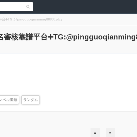
:@pingguoqianming88888.jdj」
靠譜平台➕TG:@pingguoqianming88
レベル降順
ランダム
«
»