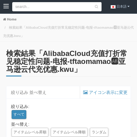
日本語
Home
検索結果「AlibabaCloud充值打折常见稳定性问题-电报-tftaomamao🆎亚马逊云代
充优惠.kwu」
検索結果「AlibabaCloud充值打折常
见稳定性问题-电报-tftaomamao🆎亚
马逊云代充优惠.kwu」
絞り込み 並べ替え
アイコン表示に変更
絞り込み:
すべて
並べ替え:
アイテムレベル昇順
アイテムレベル降順
ランダム