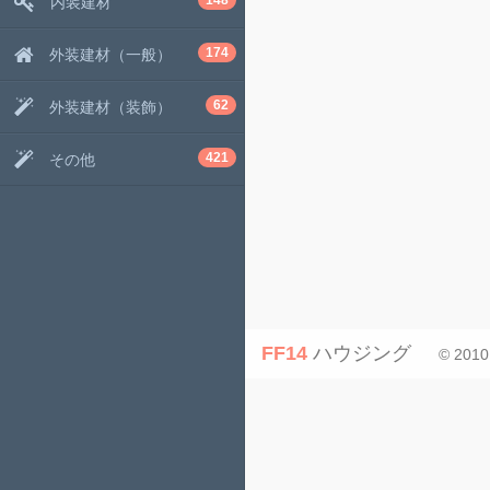
148
内装建材
174
外装建材（一般）
62
外装建材（装飾）
421
その他
FF14
ハウジング
© 2010