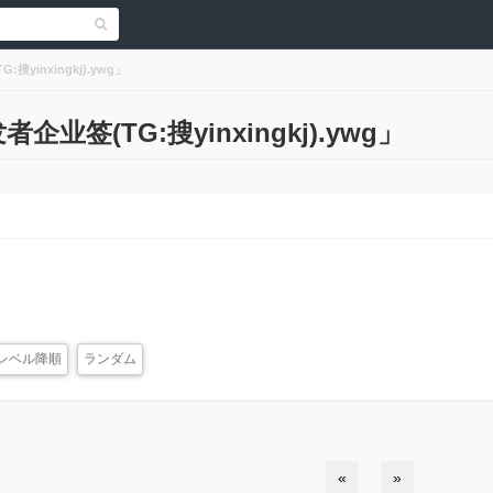
yinxingkj).ywg」
业签(TG:搜yinxingkj).ywg」
レベル降順
ランダム
«
»