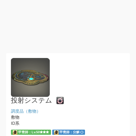
投射システム
調度品（敷物）
敷物
ID系
甲冑師：Lv.50
甲冑師：分解