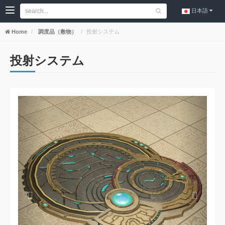
日本語
Home
調度品（敷物）
投射システム
投射システム