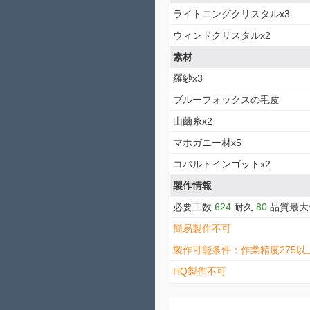
ライトニングクリスタルx3
ウィンドクリスタルx2
素材
羅紗x3
ブルーフォックスの毛皮
山繭糸x2
マホガニー材x5
コバルトインゴットx2
製作情報
必要工数
624
耐久
80
品質最
簡易製作不可
製作可能条件：作業精度275以
HQ製作不可