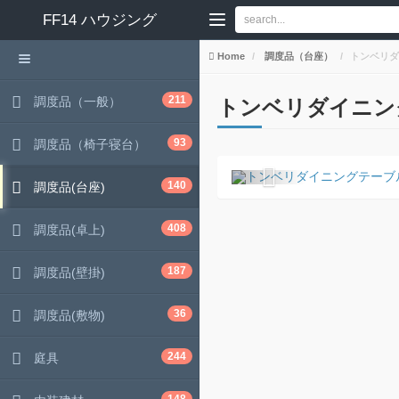
FF14
ハウジング
Home
調度品（台座）
トンベリダ
211
調度品（一般）
トンベリダイニン
93
調度品（椅子寝台）
140
調度品(台座)
408
調度品(卓上)
187
調度品(壁掛)
36
調度品(敷物)
244
庭具