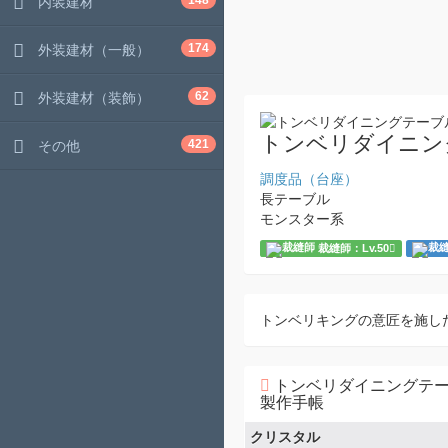
148
内装建材
174
外装建材（一般）
62
外装建材（装飾）
トンベリダイニン
421
その他
調度品（台座）
長テーブル
モンスター系
裁縫師：Lv.50
トンベリキングの意匠を施し
トンベリダイニングテ
製作手帳
クリスタル