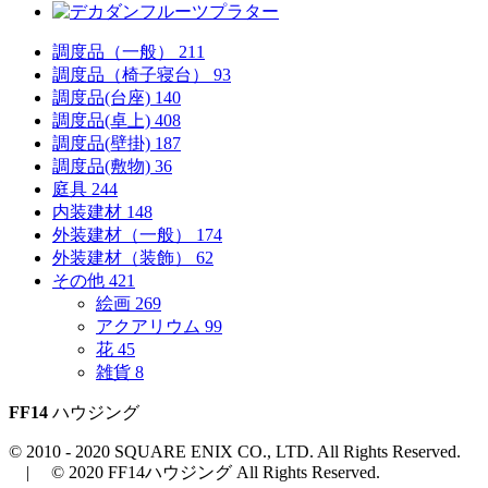
調度品（一般）
211
調度品（椅子寝台）
93
調度品(台座)
140
調度品(卓上)
408
調度品(壁掛)
187
調度品(敷物)
36
庭具
244
内装建材
148
外装建材（一般）
174
外装建材（装飾）
62
その他
421
絵画
269
アクアリウム
99
花
45
雑貨
8
FF14
ハウジング
© 2010 - 2020 SQUARE ENIX CO., LTD. All Rights Reserved.
| © 2020 FF14ハウジング All Rights Reserved.