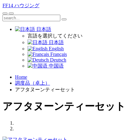
FF14
ハウジング
日本語
言語を選択してください
日本語
English
Français
Deutsch
中国语
Home
調度品（卓上）
アフタヌーンティーセット
アフタヌーンティーセット