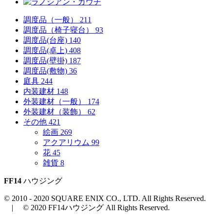
調度品（一般）
211
調度品（椅子寝台）
93
調度品(台座)
140
調度品(卓上)
408
調度品(壁掛)
187
調度品(敷物)
36
庭具
244
内装建材
148
外装建材（一般）
174
外装建材（装飾）
62
その他
421
絵画
269
アクアリウム
99
花
45
雑貨
8
FF14
ハウジング
© 2010 - 2020 SQUARE ENIX CO., LTD. All Rights Reserved.
| © 2020 FF14ハウジング All Rights Reserved.