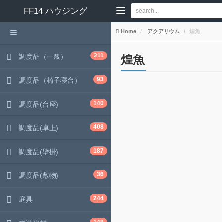
FF14
ハウジング
Home
アクアリウム
煌魚
211
調度品（一般）
煌魚
93
調度品（椅子寝台）
140
調度品(台座)
408
調度品(卓上)
187
調度品(壁掛)
36
調度品(敷物)
244
庭具