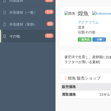
148
内装建材
174
外装建材（一般）
煌魚
アクアリウム
62
外装建材（装飾）
淡水
分類その他
421
その他
販売品
：分解
蒼茫洋で生育し、産卵期に白妙
ラフターが用いる素材]
煌魚 販売ショップ
販売価格
買取価格
13ギル