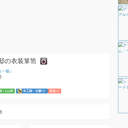
邸の衣装箪笥
（一般）
笥
：Lv.28
木工師：分解
染色
笥