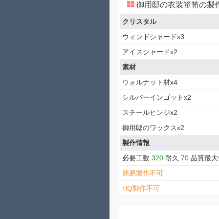
御用邸の衣装箪笥の製
クリスタル
ウィンドシャードx3
アイスシャードx2
素材
ウォルナット材x4
シルバーインゴットx2
スチールヒンジx2
御用邸のワックスx2
製作情報
必要工数
320
耐久
70
品質最
簡易製作不可
HQ製作不可