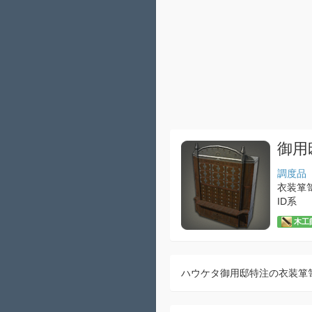
御用
調度品
衣装箪
ID系
木工師
ハウケタ御用邸特注の衣装箪