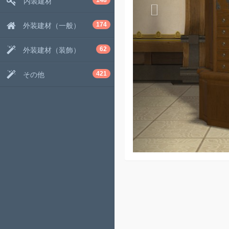
148
内装建材
174
外装建材（一般）
62
外装建材（装飾）
421
その他