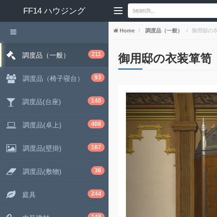
FF14
ハウジング
Home
調度品（一般）
御用邸の
211
調度品（一般）
御用邸の衣装箪笥
93
調度品（椅子寝台）
140
調度品(台座)
408
調度品(卓上)
187
調度品(壁掛)
36
調度品(敷物)
244
庭具