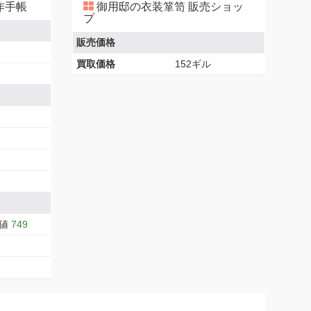
作手帳
御用邸の衣装箪笥 販売ショッ
プ
販売価格
買取価格
152ギル
大値
749