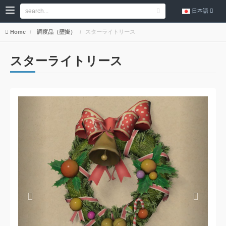
日本語
Home
調度品（壁掛）
スターライトリース
スターライトリース