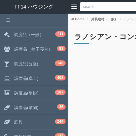
FF14
ハウジング
Home
外装建材（一般）
ラノシ
211
調度品（一般）
ラノシアン・コン
93
調度品（椅子寝台）
140
調度品(台座)
408
調度品(卓上)
187
調度品(壁掛)
36
調度品(敷物)
244
庭具