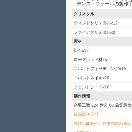
デンス・ウォールの製作
クリスタル
ウィンドクリスタルx12
ファイアクリスタルx8
素材
切石x15
ローズウッド材x5
コバルトフィッティングx10
コバルトネイルx10
フェルトシートx10
製作情報
必要工数
624
耐久
80
品質最
簡易製作不可
製作可能条件：作業精度275以