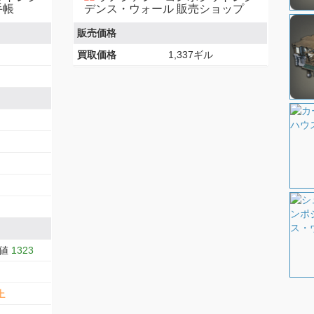
手帳
デンス・ウォール 販売ショップ
販売価格
買取価格
1,337ギル
大値
1323
上