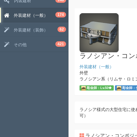
148
内装建材
174
外装建材（一般）
62
外装建材（装飾）
421
その他
ラノシアン・コン
外装建材（一般）
外壁
ラノシアン系（リムサ・ロミ
彫金師：Lv.50
彫金師：
ラノシア様式の大型住宅に使
可）
ラノシアン・コンポジ