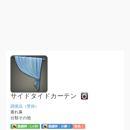
サイドタイドカーテン
調度品（壁掛）
垂れ幕
分類その他
裁縫師：Lv.90
裁縫師：分解
染色