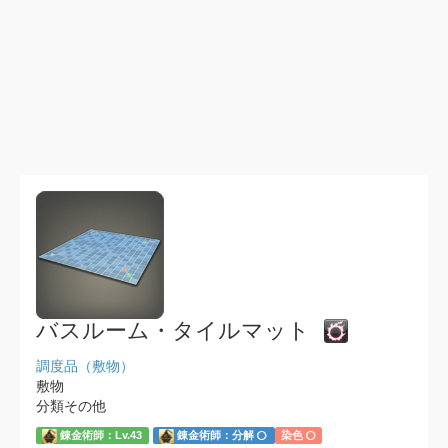
バスルーム・タイルマット
調度品（敷物）
敷物
分類その他
錬金術師：Lv.43
錬金術師：分解
染色