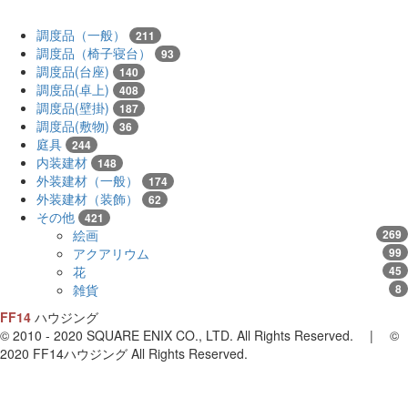
調度品（一般）
211
調度品（椅子寝台）
93
調度品(台座)
140
調度品(卓上)
408
調度品(壁掛)
187
調度品(敷物)
36
庭具
244
内装建材
148
外装建材（一般）
174
外装建材（装飾）
62
その他
421
絵画
269
アクアリウム
99
花
45
雑貨
8
FF14
ハウジング
© 2010 - 2020 SQUARE ENIX CO., LTD. All Rights Reserved. | ©
2020 FF14ハウジング All Rights Reserved.