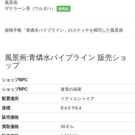
風景画
ザナラーン系（ウルダハ）
販売品
探検手帳「青燐水パイプライン」のスケッチを模写した風景画
風景画:青燐水パイプライン 販売ショ
ップ
ショップNPC
ショップNPC
速筆の画家
配置場所
イディルシャイア
座標
X:4.5 Y:6.4
販売価格
買取価格
30ギル