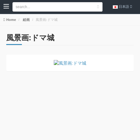
日本語
Home
絵画
風景画:ドマ城
風景画:ドマ城