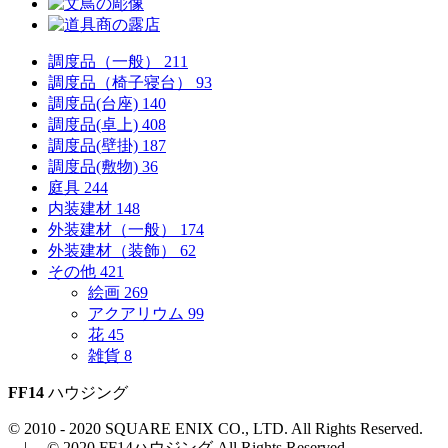
調度品（一般）
211
調度品（椅子寝台）
93
調度品(台座)
140
調度品(卓上)
408
調度品(壁掛)
187
調度品(敷物)
36
庭具
244
内装建材
148
外装建材（一般）
174
外装建材（装飾）
62
その他
421
絵画
269
アクアリウム
99
花
45
雑貨
8
FF14
ハウジング
© 2010 - 2020 SQUARE ENIX CO., LTD. All Rights Reserved.
| © 2020 FF14ハウジング All Rights Reserved.