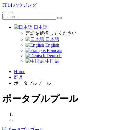
FF14
ハウジング
日本語
言語を選択してください
日本語
English
Français
Deutsch
中国语
Home
庭具
ポータブルプール
ポータブルプール