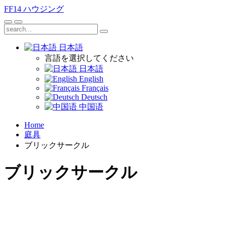
FF14
ハウジング
日本語
言語を選択してください
日本語
English
Français
Deutsch
中国语
Home
庭具
ブリックサークル
ブリックサークル