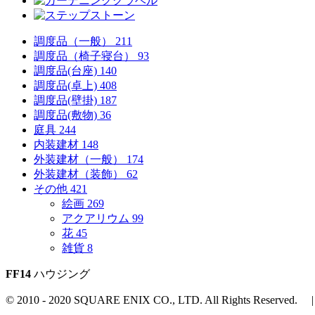
調度品（一般）
211
調度品（椅子寝台）
93
調度品(台座)
140
調度品(卓上)
408
調度品(壁掛)
187
調度品(敷物)
36
庭具
244
内装建材
148
外装建材（一般）
174
外装建材（装飾）
62
その他
421
絵画
269
アクアリウム
99
花
45
雑貨
8
FF14
ハウジング
© 2010 - 2020 SQUARE ENIX CO., LTD. All Rights Reserved