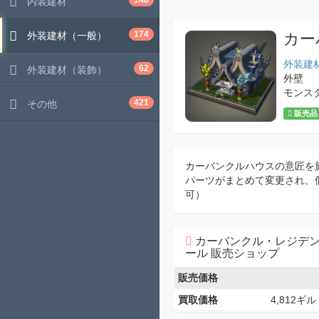
148
内装建材
174
外装建材（一般）
カー
外装建
62
外装建材（装飾）
外壁
モンス
421
その他
販売品
カーバンクルハウスの意匠を
パーツがまとめて変更され、
可）
カーバンクル・レジデ
ール 販売ショップ
販売価格
買取価格
4,812ギル