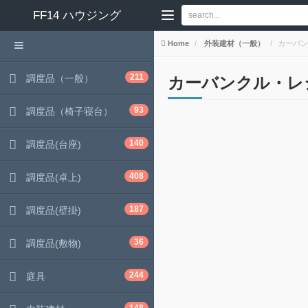
FF14
ハウジング
Home
外装建材（一般）
カーバン
211
調度品（一般）
カーバンクル・レ
93
調度品（椅子寝台）
140
調度品(台座)
408
調度品(卓上)
187
調度品(壁掛)
36
調度品(敷物)
244
庭具