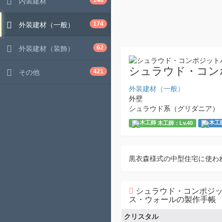
148
内装建材
174
外装建材（一般）
62
外装建材（装飾）
シュラウド・コン
421
その他
外装建材（一般）
外壁
シュラウド系（グリダニア）
木工師：Lv.40
黒衣森様式の中型住宅に使わ
シュラウド・コンポジ
ス・ウォールの製作手帳
クリスタル