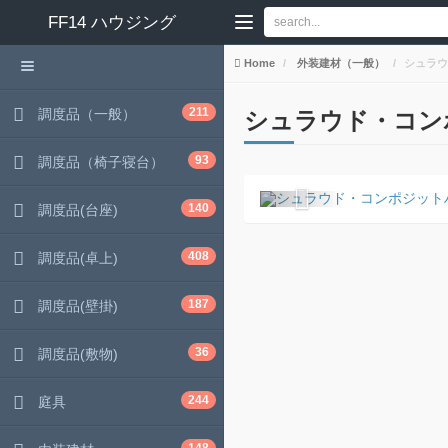
FF14
ハウジング
Home
外装建材（一般）
シュラウ
211
調度品（一般）
シュラウド・コン
93
調度品（椅子寝台）
140
調度品(台座)
408
調度品(卓上)
187
調度品(壁掛)
36
調度品(敷物)
244
庭具