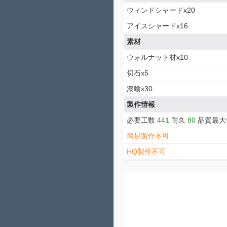
ウィンドシャードx20
アイスシャードx16
素材
ウォルナット材x10
切石x5
漆喰x30
製作情報
必要工数
441
耐久
80
品質最
簡易製作不可
HQ製作不可