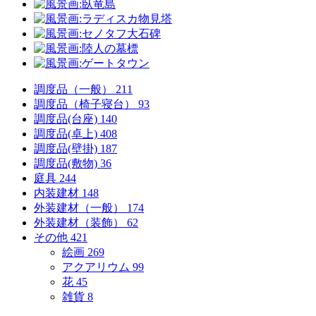
調度品（一般）
211
調度品（椅子寝台）
93
調度品(台座)
140
調度品(卓上)
408
調度品(壁掛)
187
調度品(敷物)
36
庭具
244
内装建材
148
外装建材（一般）
174
外装建材（装飾）
62
その他
421
絵画
269
アクアリウム
99
花
45
雑貨
8