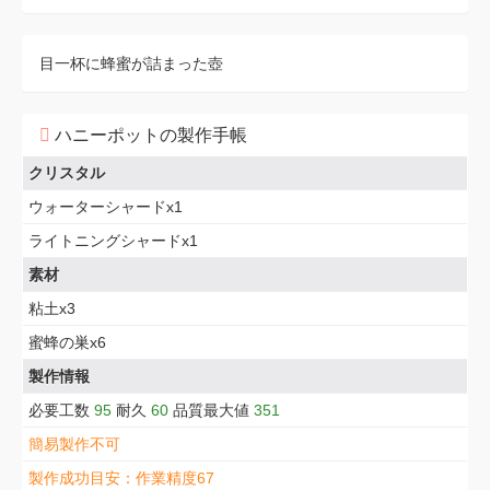
目一杯に蜂蜜が詰まった壺
ハニーポットの製作手帳
クリスタル
ウォーターシャードx1
ライトニングシャードx1
素材
粘土x3
蜜蜂の巣x6
製作情報
必要工数
95
耐久
60
品質最大値
351
簡易製作不可
製作成功目安：作業精度67