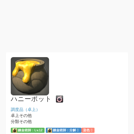
ハニーポット
調度品（卓上）
卓上その他
分類その他
錬金術師：Lv.12
錬金術師：分解
染色