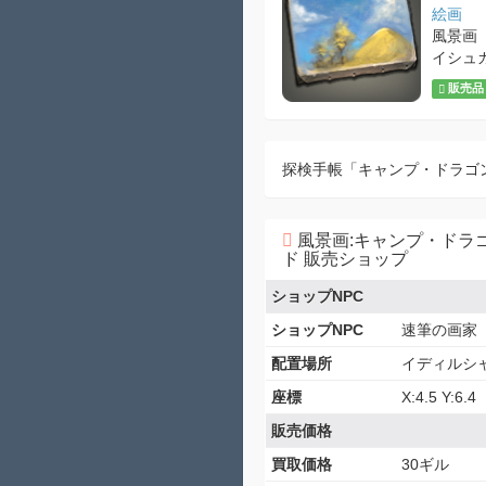
絵画
風景画
イシュ
販売品
探検手帳「キャンプ・ドラゴ
風景画:キャンプ・ドラ
ド 販売ショップ
ショップNPC
ショップNPC
速筆の画家
配置場所
イディルシ
座標
X:4.5 Y:6.4
販売価格
買取価格
30ギル