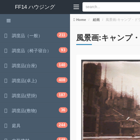
FF14
ハウジング
Home
絵画
風景画:キャンプ・ド
211
調度品（一般）
風景画:キャンプ
93
調度品（椅子寝台）
140
調度品(台座)
408
調度品(卓上)
187
調度品(壁掛)
36
調度品(敷物)
244
庭具