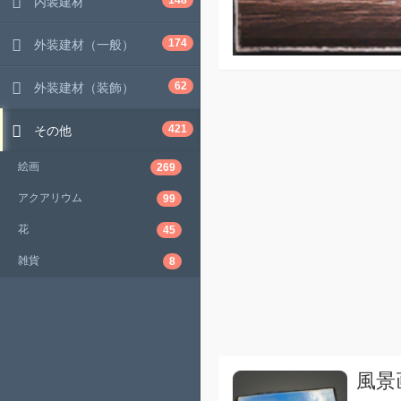
148
内装建材
174
外装建材（一般）
62
外装建材（装飾）
421
その他
絵画
269
アクアリウム
99
花
45
雑貨
8
風景