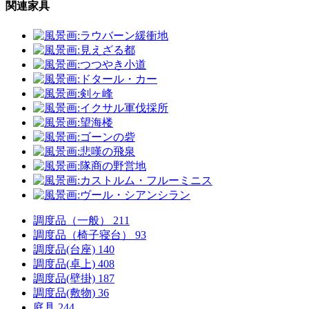
関連家具
調度品（一般）
211
調度品（椅子寝台）
93
調度品(台座)
140
調度品(卓上)
408
調度品(壁掛)
187
調度品(敷物)
36
庭具
244