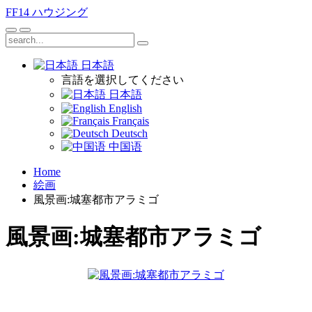
FF14
ハウジング
日本語
言語を選択してください
日本語
English
Français
Deutsch
中国语
Home
絵画
風景画:城塞都市アラミゴ
風景画:城塞都市アラミゴ