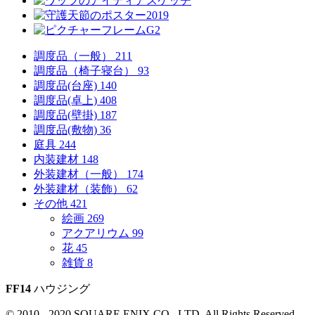
調度品（一般）
211
調度品（椅子寝台）
93
調度品(台座)
140
調度品(卓上)
408
調度品(壁掛)
187
調度品(敷物)
36
庭具
244
内装建材
148
外装建材（一般）
174
外装建材（装飾）
62
その他
421
絵画
269
アクアリウム
99
花
45
雑貨
8
FF14
ハウジング
© 2010 - 2020 SQUARE ENIX CO., LTD. All Rights Reserved.