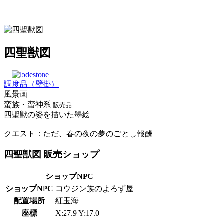
四聖獣図
調度品（壁掛）
風景画
蛮族・蛮神系
販売品
四聖獣の姿を描いた墨絵
クエスト：ただ、春の夜の夢のごとし報酬
四聖獣図 販売ショップ
ショップNPC
ショップNPC
コウジン族のよろず屋
配置場所
紅玉海
座標
X:27.9 Y:17.0