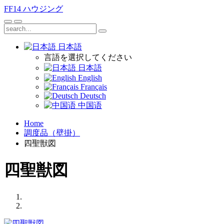
FF14
ハウジング
日本語
言語を選択してください
日本語
English
Français
Deutsch
中国语
Home
調度品（壁掛）
四聖獣図
四聖獣図