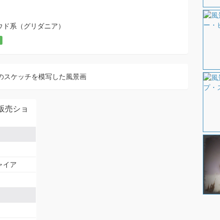
ウド系（グリダニア）
のスケッチを模写した風景画
販売ショ
ャイア