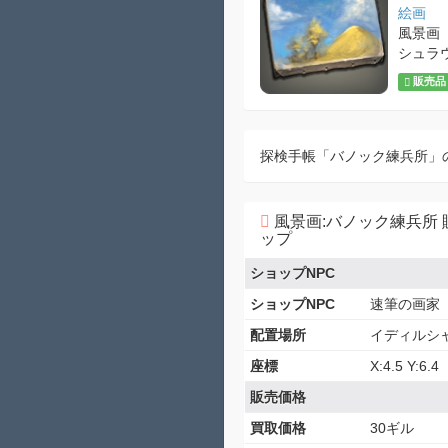
絵画
風景画
シュラ
販売品
探検手帳「バノック練兵所」
風景画:バノック練兵所 
ップ
ショップNPC
ショップNPC
速筆の画家
配置場所
イディルシ
座標
X:4.5 Y:6.4
販売価格
買取価格
30ギル