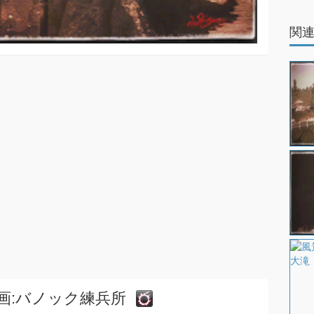
関
画:バノック練兵所