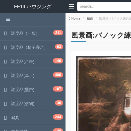
FF14
ハウジング
Home
絵画
風景画:バノック練兵
211
調度品（一般）
風景画:バノック
93
調度品（椅子寝台）
140
調度品(台座)
408
調度品(卓上)
187
調度品(壁掛)
36
調度品(敷物)
244
庭具