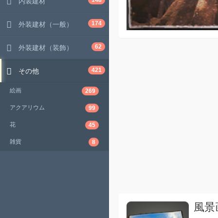
148
内装建材
174
外装建材（一般）
62
外装建材（装飾）
421
その他
絵画
269
アクアリウム
99
花
45
雑貨
8
風景