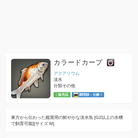
カラードカープ
アクアリウム
淡水
分類その他
販売品
調理師：分解
東方から伝わった鑑賞用の鮮やかな淡水魚 [G2以上の水槽
で飼育可能][サイズ:M]