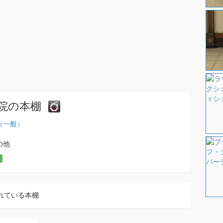
院の本棚
（一般）
の他
れている本棚