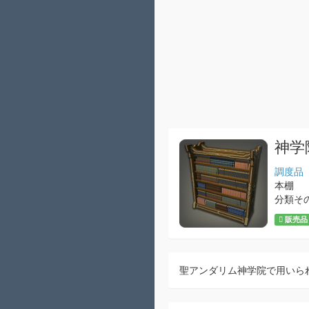
神学
調度品
本棚
分類そ
販売品
聖アンダリム神学院で用いら