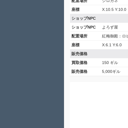
配置場所
シロガネ
座標
X:10.5 Y:10.0
ショップNPC
ショップNPC
よろず屋
配置場所
紅梅御殿：ロ
座標
X:6.1 Y:6.0
販売価格
買取価格
150 ギル
販売価格
5,000ギル