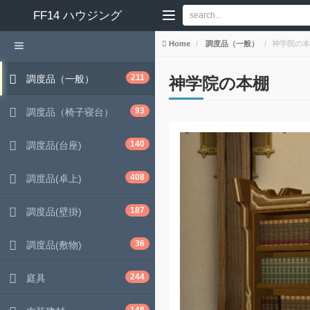
FF14
ハウジング
Home
調度品（一般）
神学院の本
211
調度品（一般）
神学院の本棚
93
調度品（椅子寝台）
140
調度品(台座)
408
調度品(卓上)
187
調度品(壁掛)
36
調度品(敷物)
244
庭具