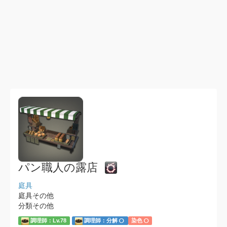
パン職人の露店
庭具
庭具その他
分類その他
調理師：Lv.78
調理師：分解
染色