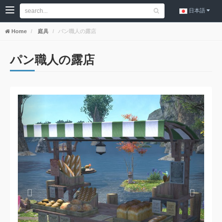
日本語
Home
庭具
パン職人の露店
パン職人の露店