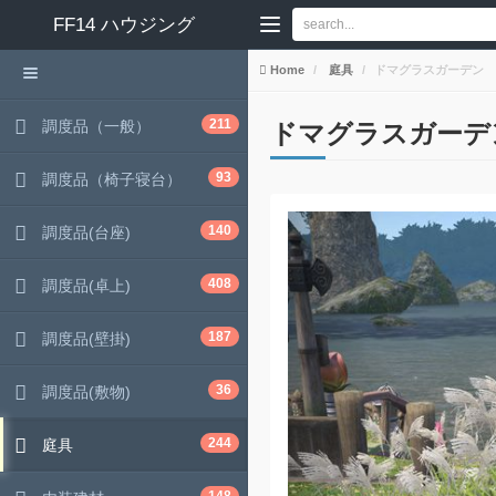
FF14
ハウジング
Home
庭具
ドマグラスガーデン
211
調度品（一般）
ドマグラスガーデ
93
調度品（椅子寝台）
140
調度品(台座)
408
調度品(卓上)
187
調度品(壁掛)
36
調度品(敷物)
244
庭具