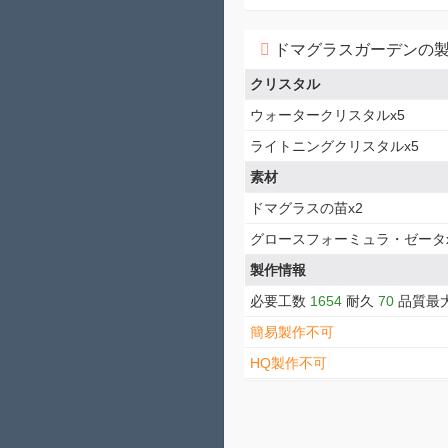
ドマグラスガーデンの
クリスタル
ウォータークリスタルx5
ライトニングクリスタルx5
素材
ドマグラスの苗x2
グロースフォーミュラ・ゼータx
製作情報
必要工数
1654
耐久
70
品質最
簡易製作不可
HQ製作不可