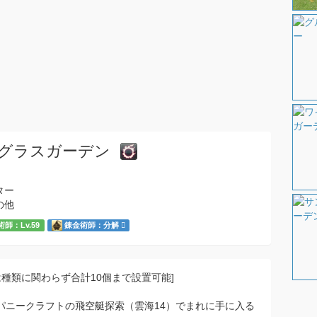
グラスガーデン
ター
の他
師：Lv.59
錬金術師：分解
は種類に関わらず合計10個まで設置可能]
パニークラフトの飛空艇探索（雲海14）でまれに手に入る