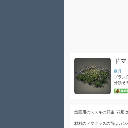
ドマ
庭具
プラン
分類そ
錬金術
造園用のススキの群生 [花畑
材料のドマグラスの苗はカン