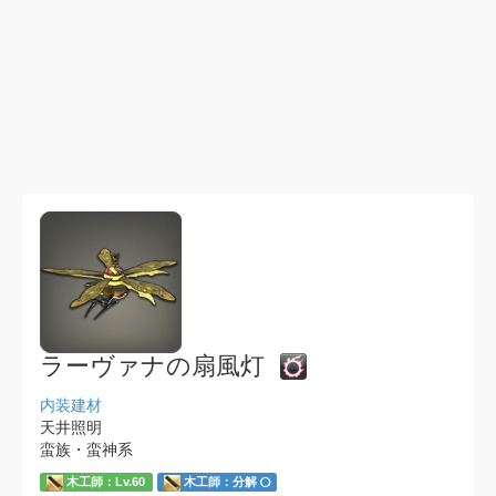
ラーヴァナの扇風灯
内装建材
天井照明
蛮族・蛮神系
木工師：Lv.60
木工師：分解