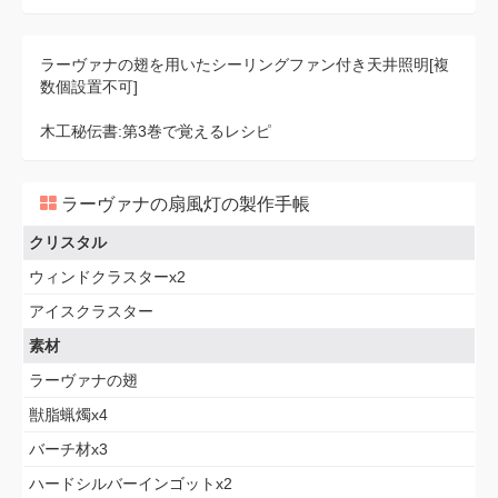
ラーヴァナの翅を用いたシーリングファン付き天井照明[複
数個設置不可]
木工秘伝書:第3巻で覚えるレシピ
ラーヴァナの扇風灯の製作手帳
クリスタル
ウィンドクラスターx2
アイスクラスター
素材
ラーヴァナの翅
獣脂蝋燭x4
バーチ材x3
ハードシルバーインゴットx2